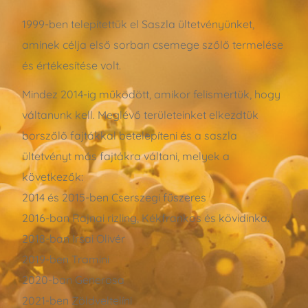
1999-ben telepítettük el Saszla ültetvényünket,
aminek célja első sorban csemege szőlő termelése
és értékesítése volt.
Mindez 2014-ig működött, amikor felismertük, hogy
váltanunk kell. Meglévő területeinket elkezdtük
borszőlő fajtákkal betelepíteni és a saszla
ültetvényt más fajtákra váltani, melyek a
következők:
2014 és 2015-ben Cserszegi fűszeres
2016-ban Rajnai rizling, Kékfrankos és kövidinka.
2018-ban Irsai Olivér
2019-ben Tramini
2020-ban Generosa
2021-ben Zöldveltelíni