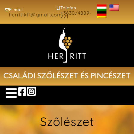
Telefon
E-mail
+3630/4889-
herrittkft@gmail.com
221
BORÁSZAT
SZŐLÉSZET
SZŐLŐFAJTÁK
Szőlészet