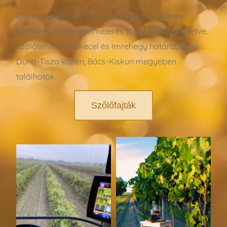
Ültetvényeink fém támrendszerrel, 3 méteres
sortávval és 65 centiméteres tőtávval lettek ültetve.
Szőlőterületeink Kecel és Imrehegy határában, a
Duna-Tisza közén, Bács-Kiskun megyében
találhatók.
Szőlőfajták