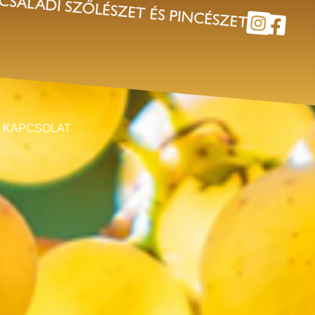
 meg. Szép
 a házat is
KAPCSOLAT