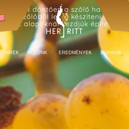
inőségét döntően a szőlő határozza
szép szőlőből lehet készíteni, hiszen
az alapoknál kezdjük építeni.
HÍREK
RÓLUNK
EREDMÉNYEK
BORAINK