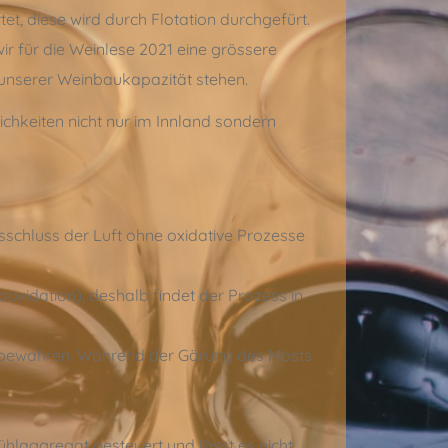
t, diese wird durch Flotation durchgefürt.
wir für die Weinlese 2021 eine grössere
unserer Weinbaukapazität stehen.
ichkeiten nicht nur im Innland sondern
usschluss der Luft ohne oxidative Prozesse
rooxidation), deshalb findet der Prozess in
u bewahren. Während der Gärung des Mosts
hlaggregat gesteuert und lässt es nicht