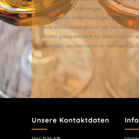
über 15 bis 18 Grad steigen.
Muss jedoch Hefen benötigen, da diese se
Hefenpilzen leben jedoch seit Jahrzehnten 
besten geeignete Hefe für einen bestimmte
Das heißt, sie überlassen es nicht dem Zufal
Unsere Kontaktdaten
Inf