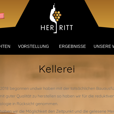
HTEN
VORSTELLUNG
ERGEBNISSE
UNSERE 
Kellerei
ir 2018 begonnen undwir haben mit der tatsächlichen Bauaus
t guter Qualität zu herstellen so haben wir für die reduktiv
nologie in Rücksicht genommen.
 haben wir die Möglichkeit den Zeitpunkt und die gelesene Me