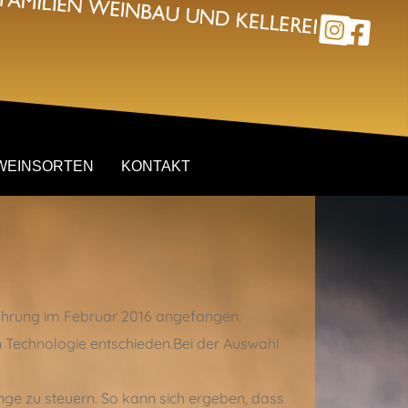
WEINSORTEN
KONTAKT
führung im Februar 2016 angefangen.
en Technologie entschieden.Bei der Auswahl
nge zu steuern. So kann sich ergeben, dass