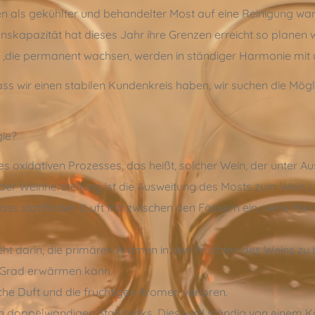
 als gekühlter und behandelter Most auf eine Reinigung warte
tionskapazität hat dieses Jahr ihre Grenzen erreicht so planen 
 ,die permanent wachsen, werden in ständiger Harmonie mit 
ss wir einen stabilen Kundenkreis haben, wir suchen die Mögl
gie?
es oxidativen Prozesses, das heißt, solcher Wein, der unter A
t der Weinherstellung ist die Ausweitung des Mosts zum Wein.)
Fass stattfinden (Luft tritt zwischen den Fässern ein, siehe Mik
.
ht darin, die primären Aromen in den Früchten des Weins z
0 Grad erwärmen kann.
he Duft und die fruchtigen Aromen verloren.
in doppelwandigen Stahltanks. Dies wird ständig von einem Kü