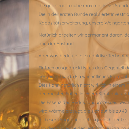
die gelesene Traube maximal in 3-4 Stunden
Die in der ersten Runde realisierte Investi
Kapazitätserweiterung, unsere Weingarten
Natürlich arbeiten wir permanent daran, da
auch im Ausland.
Aber was bedeutet die reduktive Technolo
Einfach ausgedrückt ist es das Gegenteil d
hergestellt wird. (Ein wesentliches Elemen
Dies kann natürlich nicht wirklich in einem 
den meisten Fällen in einem Stahltank statt
Die Essenz des Reduktionsprozesses beste
wird Wärme erzeugt, die sich auf bis zu 4
In dieser Umgebung gehen jedoch der frisc
Um dies zu vermeiden, erfolgt die Gärung 