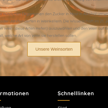
hr nützlichen Organismen den Zucker in Most in Alkohol umw
oder Jahrhunderten in Weinkellern. Die Wissenschaft im 21. J
n Wein (diese Arten Hefen) auszuwählen und den Wein auf kon
l, welche Art von Wein sie herstellen sollen.
Unsere Weinsorten
ormationen
Schnelllinken